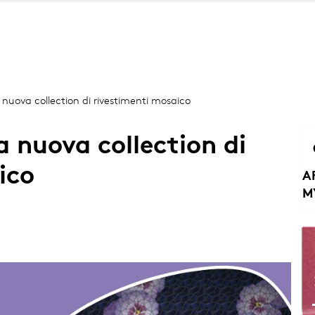
Salta
al
contenuto
principale
 nuova collection di rivestimenti mosaico
 nuova collection di
ico
A
M