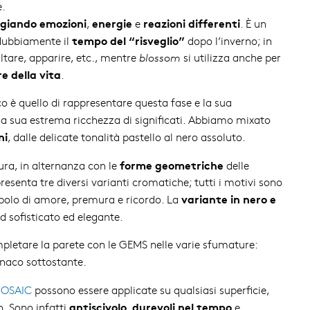
e.
giando emozioni
energie
reazioni differenti
,
e
. È un
tempo del “risveglio”
ndubbiamente il
dopo l’inverno; in
ltare, apparire, etc., mentre
blossom
si utilizza anche per
 della vita
.
o è quello di rappresentare questa fase e la sua
a sua estrema ricchezza di significati. Abbiamo mixato
ni
, dalle delicate tonalità pastello al nero assoluto.
forme geometriche
ura, in alternanza con le
delle
resenta tre diversi varianti cromatiche; tutti i motivi sono
variante in nero e
imbolo di amore, premura e ricordo. La
d sofisticato ed elegante.
ompletare la parete con le GEMS nelle varie sfumature:
onaco sottostante.
MOSAIC
possono essere applicate su qualsiasi superficie,
antiscivolo
durevoli nel tempo
o. Sono infatti
,
e