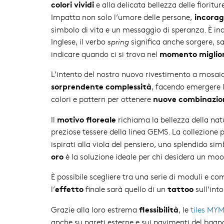
colori vividi
e alla delicata bellezza delle fioritur
incorag
Impatta non solo l’umore delle persone,
simbolo di vita e un messaggio di speranza. È i
Inglese, il verbo
spring
significa anche sorgere, sa
momento migliore
indicare quando ci si trova nel
L’intento del nostro nuovo rivestimento a mosaic
sorprendente complessità
, facendo emergere l
nuove combinazio
colori e pattern per ottenere
motivo floreale
Il
richiama la bellezza della nat
preziose tessere della linea GEMS. La collezione p
ispirati alla viola del pensiero, uno splendido s
oro
è la soluzione ideale per chi desidera un moo
È possibile scegliere tra una serie di moduli e c
effetto
tattoo
l’
finale sarà quello di un
sull’int
flessibilità
Grazie alla loro estrema
, le
tiles MY
anche su pareti esterne e sui pavimenti del bagn