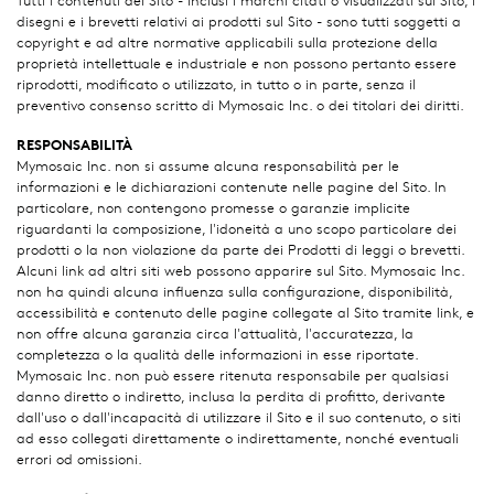
Tutti i contenuti del Sito - inclusi i marchi citati o visualizzati sul Sito, i
disegni e i brevetti relativi ai prodotti sul Sito - sono tutti soggetti a
copyright e ad altre normative applicabili sulla protezione della
proprietà intellettuale e industriale e non possono pertanto essere
riprodotti, modificato o utilizzato, in tutto o in parte, senza il
preventivo consenso scritto di Mymosaic Inc. o dei titolari dei diritti.
RESPONSABILITÀ
Mymosaic Inc. non si assume alcuna responsabilità per le
informazioni e le dichiarazioni contenute nelle pagine del Sito. In
particolare, non contengono promesse o garanzie implicite
riguardanti la composizione, l'idoneità a uno scopo particolare dei
prodotti o la non violazione da parte dei Prodotti di leggi o brevetti.
Alcuni link ad altri siti web possono apparire sul Sito. Mymosaic Inc.
non ha quindi alcuna influenza sulla configurazione, disponibilità,
accessibilità e contenuto delle pagine collegate al Sito tramite link, e
non offre alcuna garanzia circa l'attualità, l'accuratezza, la
completezza o la qualità delle informazioni in esse riportate.
Mymosaic Inc. non può essere ritenuta responsabile per qualsiasi
danno diretto o indiretto, inclusa la perdita di profitto, derivante
dall'uso o dall'incapacità di utilizzare il Sito e il suo contenuto, o siti
ad esso collegati direttamente o indirettamente, nonché eventuali
errori od omissioni.