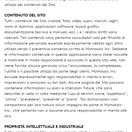
utilizzo dei contenuti del Sito.
CONTENUTO DEL SITO
Tutti i contenuti del Sito (notizie, foto, video, suoni, marchi, loghi,
nomi di dominio, applicazioni software, layout grafici,
documentazione tecnica e manuali, ecc.) e i relativi diritti sono
riservati. Tali contenuti sono pertanto consultabili solo per finalità di
informazione personale, essendo espressamente vietato ogni altro
utilizzo senza il preventivo consenso scritto di Mymosaic Inc. Sebbene
le informazioni contenute in questa applicazione siano state raccolte
e mostrate in modo responsabile e accurato in questo sito web, non
viene fornita alcuna garanzia circa l'accuratezza, la completezza,
l'utilità o il possibile utilizzo da parte degli utenti, Mymosaic Inc.
esclude espressamente ogni responsabilità in merito a errori,
imprecisioni o omissioni su tali dati. Alcune pagine del Sito possono
contenere informazioni su piani e intenzioni future, che sono
descritte di volta in volta mediante l'uso di termini come "aspettarsi",
"stima", "prevedere", "presente" e "piano". Tali dichiarazioni non
comportano per loro natura alcun impegno da parte di Mymosaic
Inc., che pertanto non si assume alcuna responsabilità in merito alle
loro.
PROPRIETÀ INTELLETTUALE E INDUSTRIALE