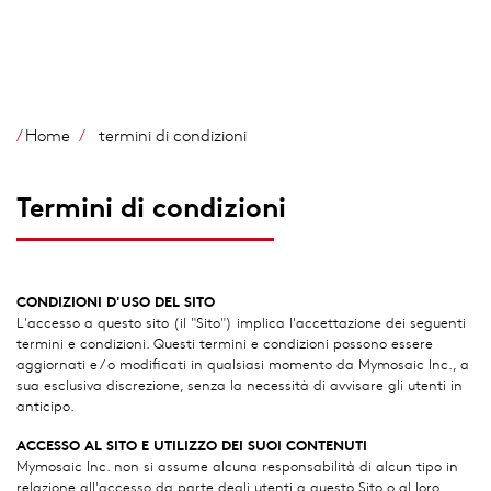
Salta
al
contenuto
principale
Home
termini di condizioni
Termini di condizioni
CONDIZIONI D'USO DEL SITO
L'accesso a questo sito (il "Sito") implica l'accettazione dei seguenti
termini e condizioni. Questi termini e condizioni possono essere
aggiornati e / o modificati in qualsiasi momento da Mymosaic Inc., a
sua esclusiva discrezione, senza la necessità di avvisare gli utenti in
anticipo.
ACCESSO AL SITO E UTILIZZO DEI SUOI CONTENUTI
Mymosaic Inc. non si assume alcuna responsabilità di alcun tipo in
relazione all'accesso da parte degli utenti a questo Sito o al loro