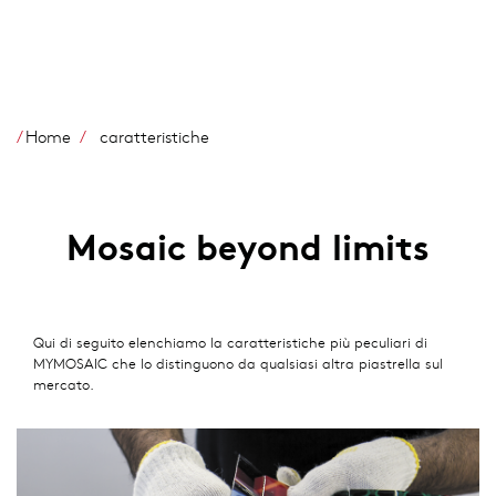
Salta
al
contenuto
principale
Home
caratteristiche
Mosaic beyond limits
Qui di seguito elenchiamo la caratteristiche più peculiari di
MYMOSAIC che lo distinguono da qualsiasi altra piastrella sul
mercato.