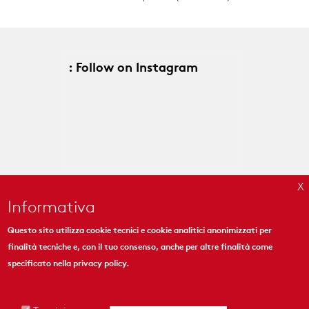
: Follow on Instagram
Informativa
Questo sito utilizza cookie tecnici e cookie analitici anonimizzati per
finalità tecniche e, con il tuo consenso, anche per altre finalità come
MYMOSAIC
specificato nella
privacy policy
.
444 Madison Ave. Suite 1206
New York, NY 10022