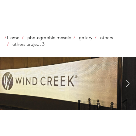
Salta
al
contenuto
principale
Home
photographic mosaic
gallery
others
others project 3