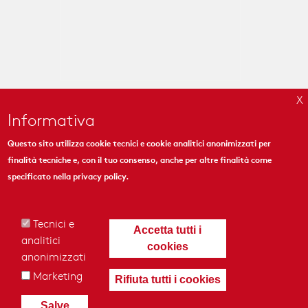
Informativa
Questo sito utilizza cookie tecnici e cookie analitici anonimizzati per
finalità tecniche e, con il tuo consenso, anche per altre finalità come
MYMOSAIC
specificato nella
privacy policy
.
444 Madison Ave. Suite 1206
New York, NY 10022
Tecnici e
Accetta tutti i
analitici
cookies
anonimizzati
Marketing
Rifiuta tutti i cookies
© 2018 - MyMosaic Inc.
|
Cookies & Privacy Policy
|
Crediti
|
Termini
Salve