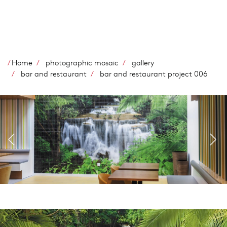
Salta
al
contenuto
principale
Home
photographic mosaic
gallery
bar and restaurant
bar and restaurant project 006