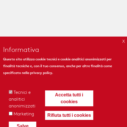
Informativa
Questo sito utilizza cookie tecnici e cookie analitici anonimizzati per
finalità tecniche e, con il tuo consenso, anche per altre finalità come
MYMOSAIC
specificato nella
privacy policy
.
444 Madison Ave. Suite 1206
New York, NY 10022
Tecnici e
Accetta tutti i
analitici
cookies
anonimizzati
Marketing
Rifiuta tutti i cookies
© 2018 - MyMosaic Inc.
|
Cookies & Privacy Policy
|
Crediti
|
Termini
Salve