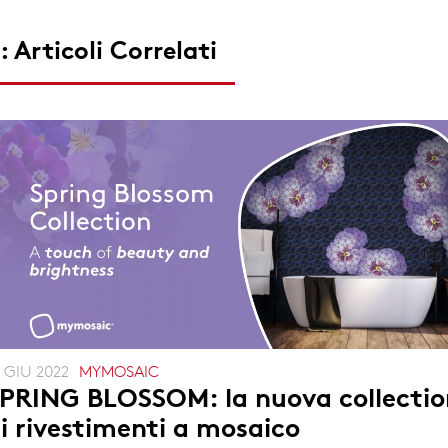
: Articoli Correlati
1 GIU 2022
MYMOSAIC
PRING BLOSSOM: la nuova collectio
i rivestimenti a mosaico