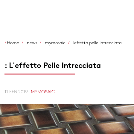
Salta
al
contenuto
principale
Home
news
mymosaic
leffetto pelle intrecciata
: L'effetto Pelle Intrecciata
11 FEB 2019
MYMOSAIC