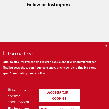
: Follow on Instagram
Informativa
Questo sito utilizza cookie tecnici e cookie analitici anonimizzati per
finalità tecniche e, con il tuo consenso, anche per altre finalità come
MYMOSAIC
specificato nella
privacy policy
.
444 Madison Ave. Suite 1206
New York, NY 10022
Tecnici e
Accetta tutti i
analitici
cookies
anonimizzati
Marketing